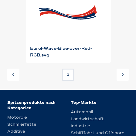
Eurol-Wave-Blue-over-Red-
RGB.svg
1
Spitzenprodukte nach
Top-Märkte
Kategorien
Automobil
Motoröle
Landwirtschaft
Schmierfette
Industrie
Additive
Schifffahrt und Offshore