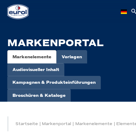
MARKENPORTAL
Markenelemente
Vorlagen
Audiovisueller Inhalt
Kampagnen & Produkteinführungen
Broschüren & Kataloge
Startseite
|
Markenportal
|
Markenelemente
|
Element