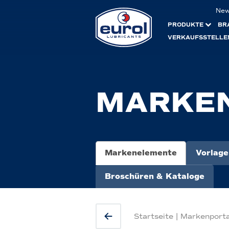
Ne
PRODUKTE
BR
VERKAUFSSTELLE
MARKE
Markenelemente
Vorlage
Broschüren & Kataloge
Startseite
|
Markenporta