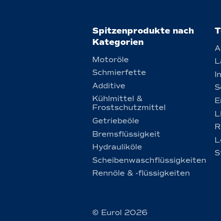
Spitzenprodukte nach
T
Kategorien
A
Motoröle
L
Schmierfette
I
Additive
S
Kühlmittel &
E
Frostschutzmittel
L
Getriebeöle
R
Bremsflüssigkeit
L
Hydrauliköle
S
Scheibenwaschflüssigkeiten
Rennöle & -flüssigkeiten
© Eurol 2026