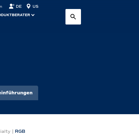
DE
US
n
ODUKTBERATER
inführungen
ialty
|
RGB