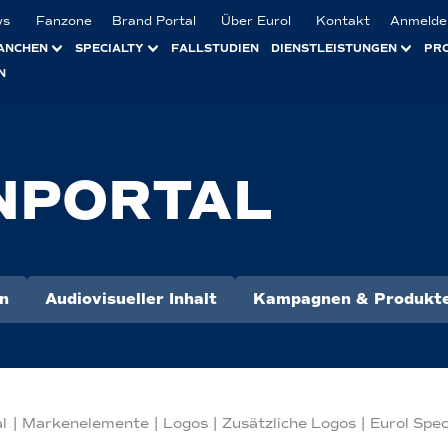
ws
Fanzone
Brand Portal
Über Eurol
Kontakt
Anmelde
ANCHEN
SPECIALTY
FALLSTUDIEN
DIENSTLEISTUNGEN
PR
N
NPORTAL
n
Audiovisueller Inhalt
Kampagnen & Produkte
l
|
Markenelemente
|
Logos
|
Zusätzliche Logos
|
Eurol Spec