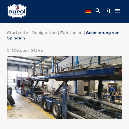
Startseite
|
Neuigkeiten
|
Fallstudien
|
Schmierung von
Spindeln
1. Oktober 2025