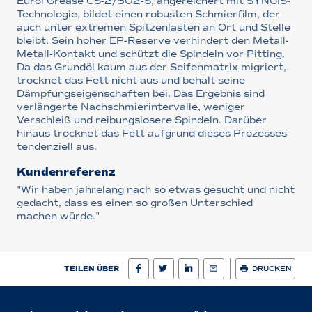
Eurol Grease CS-2/502-S, angereichert mit SYNGIS-
Technologie, bildet einen robusten Schmierfilm, der
auch unter extremen Spitzenlasten an Ort und Stelle
bleibt. Sein hoher EP-Reserve verhindert den Metall-
Metall-Kontakt und schützt die Spindeln vor Pitting.
Da das Grundöl kaum aus der Seifenmatrix migriert,
trocknet das Fett nicht aus und behält seine
Dämpfungseigenschaften bei. Das Ergebnis sind
verlängerte Nachschmierintervalle, weniger
Verschleiß und reibungslosere Spindeln. Darüber
hinaus trocknet das Fett aufgrund dieses Prozesses
tendenziell aus.
Kundenreferenz
"Wir haben jahrelang nach so etwas gesucht und nicht
gedacht, dass es einen so großen Unterschied
machen würde."
TEILEN ÜBER
DRUCKEN