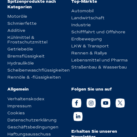
Spitzenprodukte nach
Top-Märkte
Kategorien
Automobil
Motoröle
Landwirtschaft
Schmierfette
Industrie
Additive
Schifffahrt und Offshore
Kühlmittel &
Erdbewegung
Frostschutzmittel
LKW & Transport
Getriebeöle
Rennen & Rallye
Bremsflüssigkeit
Lebensmittel und Pharma
Hydrauliköle
Straßenbau & Wasserbau
Scheibenwaschflüssigkeiten
Rennöle & -flüssigkeiten
Allgemein
Folgen Sie uns auf
Verhaltenskodex
Impressum
Cookies
Datenschutzerklärung
Geschäftsbedingungen
Erhalten Sie unseren
Haftungsausschuss
Newsletter