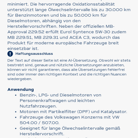
minimiert. Die hervorragende Oxidationsstabilität
unterstützt lange Ölwechselintervalle bis zu 30.000 km
für Benzinmotoren und bis zu 50.000 km für
Dieselmotoren, abhängig von den
Herstellervorschriften. Neben der offiziellen MB-
Approval 229.52 erfüllt Eurol Syntence 5W-30 zudem
MB 229.51, MB 229.31 und ACEA C3, wodurch das
Produkt für moderne europäische Fahrzeuge breit
einsetzbar ist.
Haftungsausschluss
Der Text auf dieser Seite ist eine AI-Übersetzung. Obwohl wir stets
bestrebt sind, genaue und nützliche Übersetzungen anzubieten,
können wir nicht garantieren, dass alle Übersetzungen fehlerfrei
sind oder immer den richtigen Kontext und die richtigen Nuancen
wiedergeben.
Anwendung
Benzin-, LPG- und Dieselmotoren von
Personenkraftwagen und leichten
Nutzfahrzeugen.
Motoren mit Partikelfilter (DPF) und Katalysator.
Fahrzeuge des Volkswagen Konzerns mit VW
504.00 / 507.00.
Geeignet für lange Ölwechselintervalle gemäß
Herstellervorschrift.