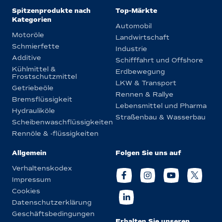
Spitzenprodukte nach
Top-Märkte
Kategorien
Automobil
Motoröle
Landwirtschaft
Schmierfette
Industrie
Additive
Schifffahrt und Offshore
Kühlmittel &
Erdbewegung
Frostschutzmittel
LKW & Transport
Getriebeöle
Rennen & Rallye
Bremsflüssigkeit
Lebensmittel und Pharma
Hydrauliköle
Straßenbau & Wasserbau
Scheibenwaschflüssigkeiten
Rennöle & -flüssigkeiten
Allgemein
Folgen Sie uns auf
Verhaltenskodex
Impressum
Cookies
Datenschutzerklärung
Geschäftsbedingungen
Erhalten Sie unseren