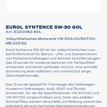
EUROL SYNTENCE 5W-30 60L
Art. E100062-60L
Vollsynthetisches Motorenöl VW 504.00/507.00;
MB 229.52
Eurol Syntence 5W-30 ist ein vollsynthetisches Low-
SAPS-Motorenöl für Benzin-, LPG- und Dieselmotoren
von Personenkraftwagen und leichten Nutzfahrzeugen.
Das Öl wurde für moderne Motoren mit Partikelfilter
entwickelt und bietet optimalen Schutz, eine schnelle
Schmierung beim Kaltstart und unterstützt lange
Ölwechselintervalle.
Das Öl wurde speziell für Fahrzeuge des Volkswagen
Konzerns (Volkswagen, Audi, SEAT und Škoda)
entwickelt, für die die Spezifikationen VW 504.00 und
VW 507.00 vorgeschrieben sind. Dank des stabilen
Schmierfilms werden Verschleiß und Reibung sowohl bei
Kaltstarts als auch bei hohen Betriebstemperaturen