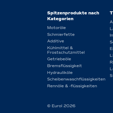
Spitzenprodukte nach
T
Kategorien
A
Motoröle
L
Schmierfette
I
Additive
S
Kühlmittel &
E
Frostschutzmittel
L
Getriebeöle
R
Bremsflüssigkeit
L
Hydrauliköle
S
Scheibenwaschflüssigkeiten
Rennöle & -flüssigkeiten
© Eurol 2026