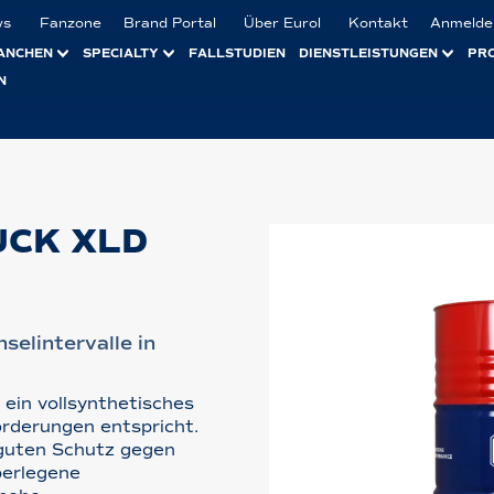
ws
Fanzone
Brand Portal
Über Eurol
Kontakt
Anmelde
ANCHEN
SPECIALTY
FALLSTUDIEN
DIENSTLEISTUNGEN
PR
N
UCK XLD
selintervalle in
ein vollsynthetisches
rderungen entspricht.
 guten Schutz gegen
berlegene