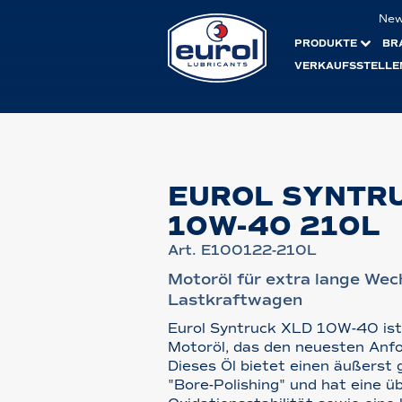
Ne
PRODUKTE
BR
VERKAUFSSTELLE
EUROL SYNTR
10W-40 210L
Art. E100122-210L
Motoröl für extra lange Wech
Lastkraftwagen
Eurol Syntruck XLD 10W-40 ist 
Motoröl, das den neuesten Anfo
Dieses Öl bietet einen äußerst
"Bore-Polishing" und hat eine ü