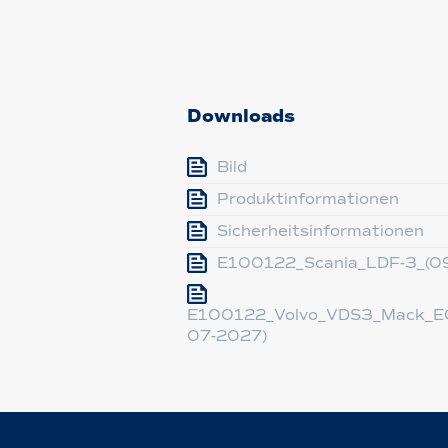
Downloads
Bild
Produktinformationen
Sicherheitsinformationen
E100122_Scania_LDF-3_(0
E100122_Volvo_VDS3_Mack_EO
07-2027)