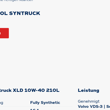
ie richtigen Nuancen
ROL SYNTRUCK
n
yntruck XLD 10W-40 210L
Leistung
Genehmigt
ng
Fully Synthetic
Volvo VDS-3 | S