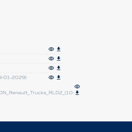
9-01-2029)
N_Renault_Trucks_RLD2_(10-