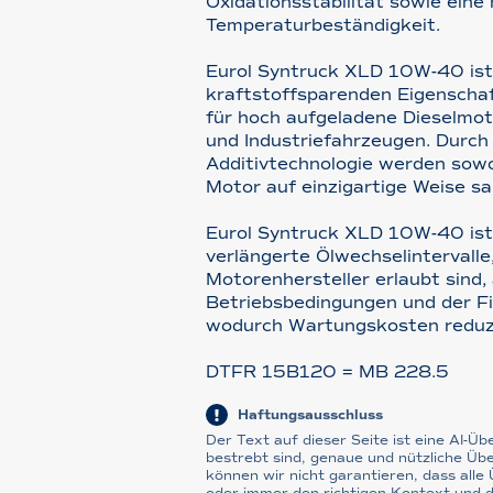
Oxidationsstabilität sowie eine
Temperaturbeständigkeit.
Eurol Syntruck XLD 10W-40 ist
kraftstoffsparenden Eigenscha
für hoch aufgeladene Dieselmo
und Industriefahrzeugen. Durch 
Additivtechnologie werden sowo
Motor auf einzigartige Weise sa
Eurol Syntruck XLD 10W-40 ist 
verlängerte Ölwechselintervalle
Motorenhersteller erlaubt sind,
Betriebsbedingungen und der Fi
wodurch Wartungskosten reduz
DTFR 15B120 = MB 228.5
Haftungsausschluss
Der Text auf dieser Seite ist eine AI-Ü
bestrebt sind, genaue und nützliche Üb
können wir nicht garantieren, dass alle