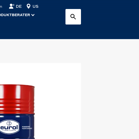
DE
US
n
ODUKTBERATER