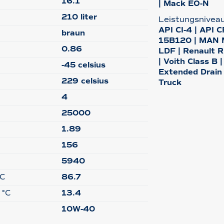
16.1
| Mack EO-N
210 liter
Leistungsnivea
API CI-4 | API 
braun
15B120 | MAN M
0.86
LDF | Renault R
| Voith Class B
-45 celsius
Extended Drain
229 celsius
Truck
4
25000
1.89
156
5940
°C
86.7
 °C
13.4
10W-40