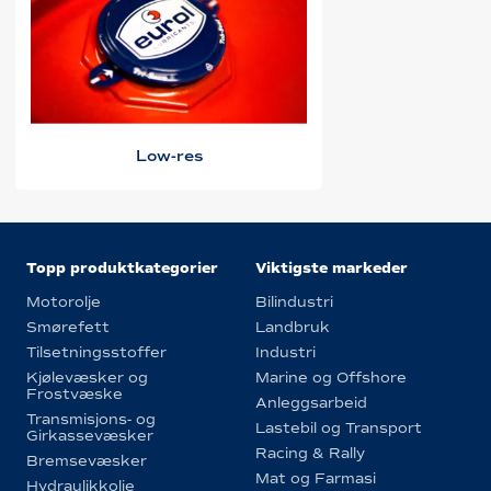
Low-res
Topp produktkategorier
Viktigste markeder
Motorolje
Bilindustri
Smørefett
Landbruk
Tilsetningsstoffer
Industri
Kjølevæsker og
Marine og Offshore
Frostvæske
Anleggsarbeid
Transmisjons- og
Lastebil og Transport
Girkassevæsker
Racing & Rally
Bremsevæsker
Mat og Farmasi
Hydraulikkolje