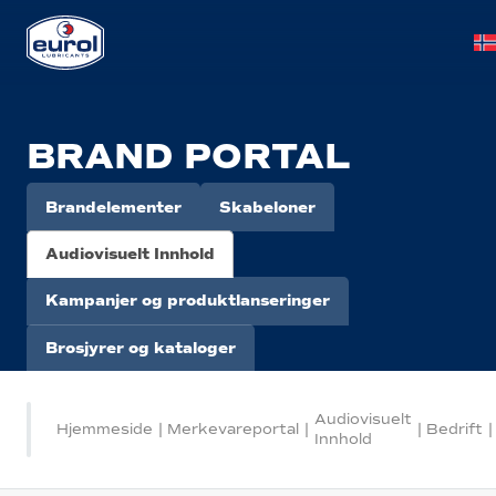
BRAND PORTAL
Brandelementer
Skabeloner
Audiovisuelt Innhold
Kampanjer og produktlanseringer
Brosjyrer og kataloger
Audiovisuelt
Hjemmeside
|
Merkevareportal
|
|
Bedrift
|
Innhold