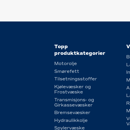
Topp
V
produktkategorier
B
Motorolje
L
Smørefett
I
Tilsetningsstoffer
M
Kjølevæsker og
A
Frostvæske
L
Transmisjons- og
R
Girkassevæsker
M
Bremsevæsker
V
Hydraulikkolje
V
Spylervæske