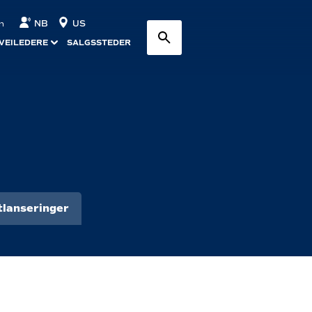
NB
US
n
VEILEDERE
SALGSSTEDER
lanseringer