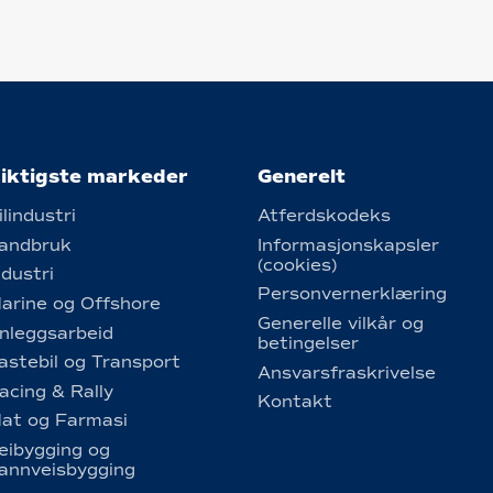
iktigste markeder
Generelt
ilindustri
Atferdskodeks
andbruk
Informasjonskapsler
(cookies)
ndustri
Personvernerklæring
arine og Offshore
Generelle vilkår og
nleggsarbeid
betingelser
astebil og Transport
Ansvarsfraskrivelse
acing & Rally
Kontakt
at og Farmasi
eibygging og
annveisbygging