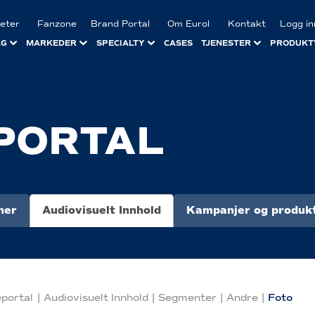
eter
Fanzone
Brand Portal
Om Eurol
Kontakt
Logg in
LG
MARKEDER
SPECIALTY
CASES
TJENESTER
PRODUKT
PORTAL
ner
Audiovisuelt Innhold
Kampanjer og produkt
portal
|
Audiovisuelt Innhold
|
Segmenter
|
Andre
|
Foto