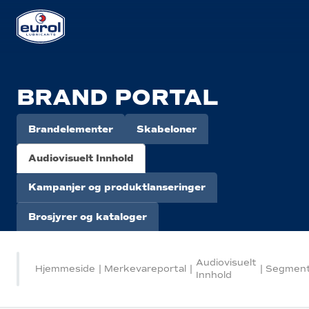
BRAND PORTAL
Brandelementer
Skabeloner
Audiovisuelt Innhold
Kampanjer og produktlanseringer
Brosjyrer og kataloger
Audiovisuelt
Hjemmeside
|
Merkevareportal
|
|
Segmen
Innhold