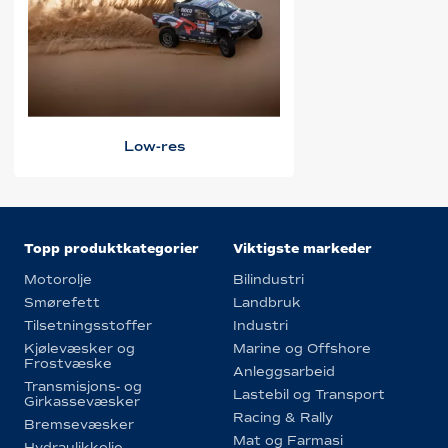
Low-res
Topp produktkategorier
Viktigste markeder
Motorolje
Bilindustri
Smørefett
Landbruk
Tilsetningsstoffer
Industri
Kjølevæsker og
Marine og Offshore
Frostvæske
Anleggsarbeid
Transmisjons- og
Lastebil og Transport
Girkassevæsker
Racing & Rally
Bremsevæsker
Mat og Farmasi
Hydraulikkolje