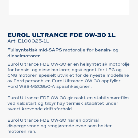
EUROL ULTRANCE FDE 0W-30 1L
Art. E100025-1L
Fullsyntetisk mid-SAPS motorolje for bensin- og
dieselmotorer
Eurol Ultrance FDE 0W-30 er en helsyntetisk motorolje
for bensin- og dieselmotorer, også egnet for LPG og
CNG motorer, spesielt utviklet for de nyeste modellene
av Ford personbiler. Eurol Ultrance 0W-30 oppfyller
Ford WSS-M2C950-A spesifikasjonen.
Eurol Ultrance FDE 0W-30 gir raskt en stabil smørefilm
ved kaldstart og tilbyr høy termisk stabilitet under
svært krevende driftsforhold.
Eurol Ultrance FDE 0W-30 har en optimal
dispergerende og rengjørende evne som holder
motoren ren.