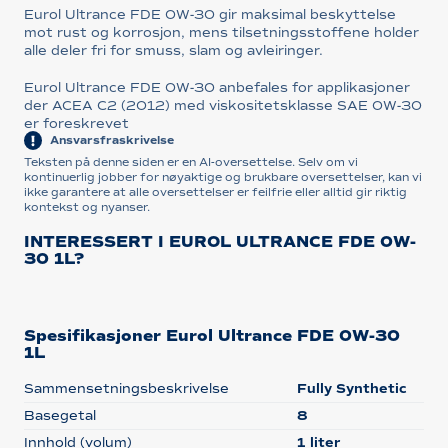
Eurol Ultrance FDE 0W-30 gir maksimal beskyttelse
mot rust og korrosjon, mens tilsetningsstoffene holder
alle deler fri for smuss, slam og avleiringer.
Eurol Ultrance FDE 0W-30 anbefales for applikasjoner
der ACEA C2 (2012) med viskositetsklasse SAE 0W-30
er foreskrevet
Ansvarsfraskrivelse
Teksten på denne siden er en AI-oversettelse. Selv om vi
kontinuerlig jobber for nøyaktige og brukbare oversettelser, kan vi
ikke garantere at alle oversettelser er feilfrie eller alltid gir riktig
kontekst og nyanser.
INTERESSERT I EUROL ULTRANCE FDE 0W-
30 1L?
Spesifikasjoner Eurol Ultrance FDE 0W-30
1L
Sammensetningsbeskrivelse
Fully Synthetic
Basegetal
8
Innhold (volum)
1 liter