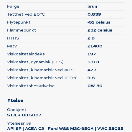
Farge
brun
Tetthet ved 20 °C
0.839
Flytepunkt
-51 celsius
Flammepunkt
232 celsius
HTHS
2.9
MRV
21400
Viskositetsindeks
197
Viskositet, dynamisk (CCS)
5313
Viskositet, kinematisk ved 40 °C
47.7
Viskositet, kinematisk ved 100 °C
9.8
Viskositetsbeskrivelse
0W-30
Ytelse
Godkjent
STJLR.03.5007
Ytelsesnivå
API SP | ACEA C2 | Ford WSS M2C-950A | VWC 53035