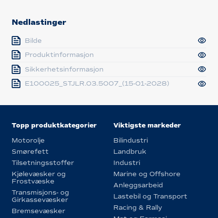
Nedlastinger
Bilde
Produktinformasjon
Sikkerhetsinformasjon
E100025_STJLR.03.5007_(15-01-2028)
Topp produktkategorier
Viktigste markeder
Motorolje
Bilindustri
Smørefett
Landbruk
Tilsetningsstoffer
Industri
Kjølevæsker og
Marine og Offshore
Frostvæske
Anleggsarbeid
Transmisjons- og
Lastebil og Transport
Girkassevæsker
Racing & Rally
Bremsevæsker