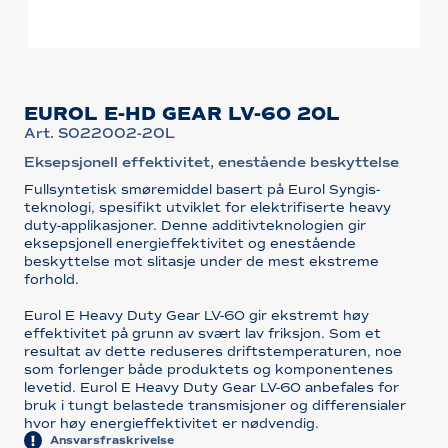
EUROL E-HD GEAR LV-60 20L
Art. S022002-20L
Eksepsjonell effektivitet, enestående beskyttelse
Fullsyntetisk smøremiddel basert på Eurol Syngis-
teknologi, spesifikt utviklet for elektrifiserte heavy
duty-applikasjoner. Denne additivteknologien gir
eksepsjonell energieffektivitet og enestående
beskyttelse mot slitasje under de mest ekstreme
forhold.
Eurol E Heavy Duty Gear LV-60 gir ekstremt høy
effektivitet på grunn av svært lav friksjon. Som et
resultat av dette reduseres driftstemperaturen, noe
som forlenger både produktets og komponentenes
levetid. Eurol E Heavy Duty Gear LV-60 anbefales for
bruk i tungt belastede transmisjoner og differensialer
hvor høy energieffektivitet er nødvendig.
Ansvarsfraskrivelse