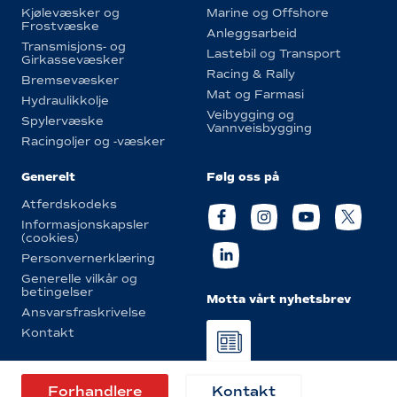
Kjølevæsker og
Marine og Offshore
Frostvæske
Anleggsarbeid
Transmisjons- og
Lastebil og Transport
Girkassevæsker
Racing & Rally
Bremsevæsker
Mat og Farmasi
Hydraulikkolje
Veibygging og
Spylervæske
Vannveisbygging
Racingoljer og -væsker
Generelt
Følg oss på
Atferdskodeks
Informasjonskapsler
(cookies)
Personvernerklæring
Generelle vilkår og
betingelser
Motta vårt nyhetsbrev
Ansvarsfraskrivelse
Kontakt
© Eurol 2026
Forhandlere
Kontakt