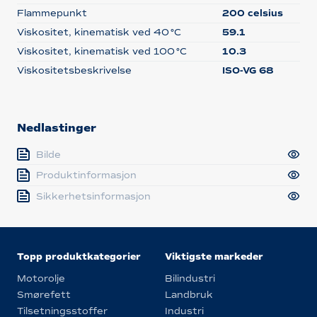
Flammepunkt
200 celsius
Viskositet, kinematisk ved 40 °C
59.1
Viskositet, kinematisk ved 100 °C
10.3
Viskositetsbeskrivelse
ISO-VG 68
Nedlastinger
Bilde
Produktinformasjon
Sikkerhetsinformasjon
Topp produktkategorier
Viktigste markeder
Motorolje
Bilindustri
Smørefett
Landbruk
Tilsetningsstoffer
Industri