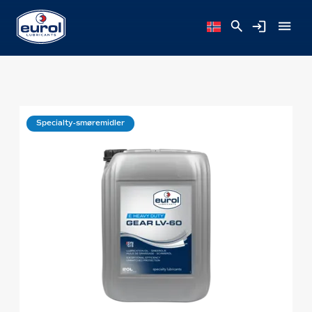
Specialty-smøremidler