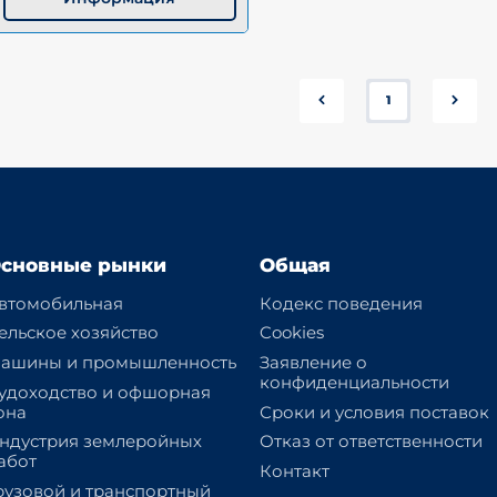
1
сновные рынки
Общая
втомобильная
Кодекс поведения
ельское хозяйство
Cookies
ашины и промышленность
Заявление о
конфиденциальности
удоходство и офшорная
она
Сроки и условия поставок
ндустрия землеройных
Отказ от ответственности
абот
Контакт
рузовой и транспортный