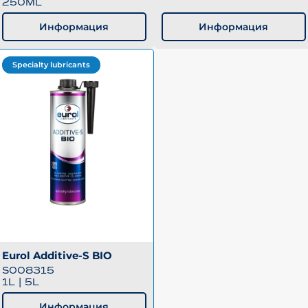
250ML
Информация
Информация
Specialty lubricants
Eurol Additive-S BIO
S008315
1L
|
5L
Информация