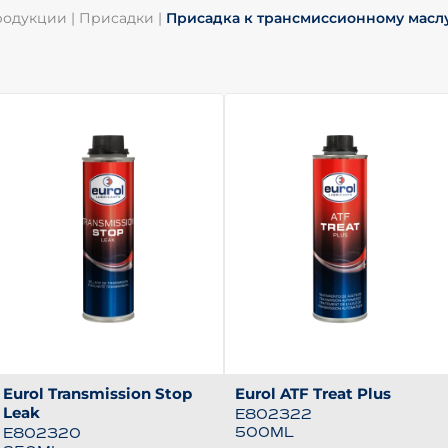
родукции
|
Присадки
|
Присадка к трансмиссионному масл
Eurol Transmission Stop
Eurol ATF Treat Plus
Leak
E802322
500ML
E802320