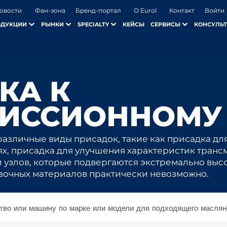
овости
Фан-зона
Бренд-портал
О Eurol
Контакт
Войти
ОДУКЦИИ
РЫНКИ
SPECIALTY
КЕЙСЫ
СЕРВИСЫ
КОНСУЛЬТ
КА К
ИССИОННОМУ
различные виды присадок, такие как присадка для
х, присадка для улучшения характеристик тран
узлов, которые подвергаются экстремально высо
зочных материалов практически невозможно.
тво или машину по марке или модели для подходящего маслян