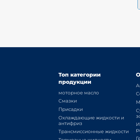
Топ категории
О
продукции
А
моторное масло
С
Смазки
М
Присадки
С
з
Охлаждающие жидкости и
антифриз
И
р
Трансмиссионные жидкости
Г
Тормозные жидкости