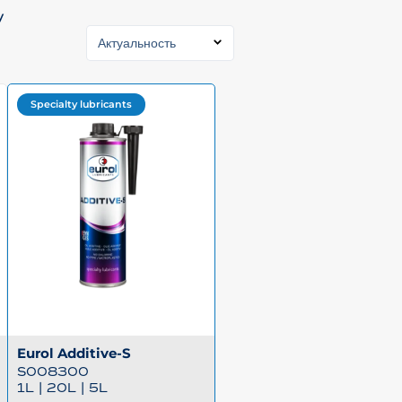
у
Актуальность
Specialty lubricants
Eurol Additive-S
S008300
1L
|
20L
|
5L