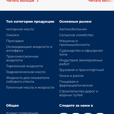
Читать больше
Читать боль
Топ категории продукции
Основные рынки
моторное масло
Автомобильная
Смазки
Сельское хозяйство
Присадки
Машины и
промышленность
Охлаждающие жидкости и
антифриз
Судоходство и офшорная
зона
Трансмиссионные
жидкости
Индустрия землеройных
работ
Тормозные жидкости
Грузовой и транспортный
Гидравлическое масло
Гонки и ралли
Жидкость для омывателя
лобового стекла
Пищевая и
фармацевтическая
Гоночные масла и жидкости
Строительство дорог и
водных путей
Общая
Следите за нами в
Кодекс поведения