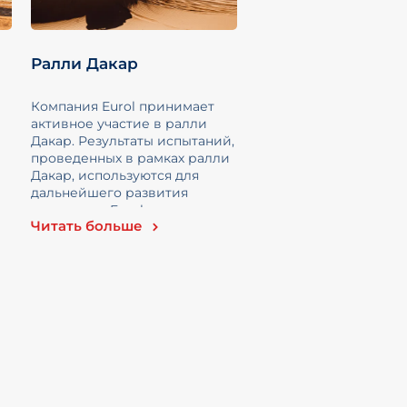
и
Ралли Дакар
Компания Eurol принимает
активное участие в ралли
Дакар. Результаты испытаний,
проведенных в рамках ралли
Дакар, используются для
дальнейшего развития
продукции Eurol в различных
Читать больше
отраслях.