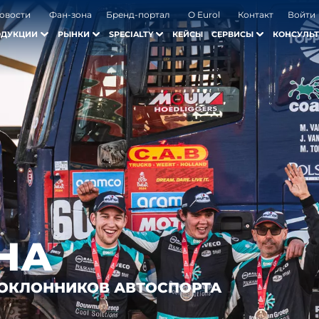
овости
Фан-зона
Бренд-портал
О Eurol
Контакт
Войти
ОДУКЦИИ
РЫНКИ
SPECIALTY
КЕЙСЫ
СЕРВИСЫ
КОНСУЛЬТ
НА
ПОКЛОННИКОВ АВТОСПОРТА