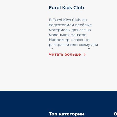
Eurol Kids Club
В Eurol Kids Club мы
подготовили весёлые
материалы для самых
маленьких фанатов.
Например, классные
раскраски или схему для
сборки настоящего Грузовик
Читать больше
для Дакара.
Топ категории
О