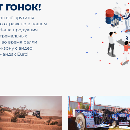
Т ГОНОК!
ас всё крутится
то отражено в нашем
. Наша продукция
стремальных
и во время ралли
-зону с видео,
андах Eurol.