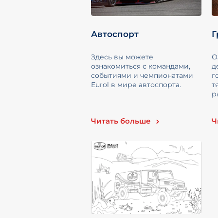
Автоспорт
Г
Здесь вы можете
О
ознакомиться с командами,
д
событиями и чемпионатами
г
Eurol в мире автоспорта.
т
р
Читать больше
Ч