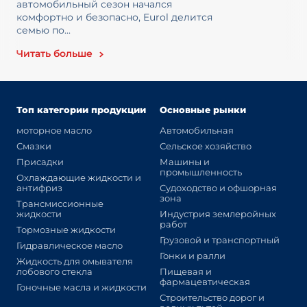
автомобильный сезон начался
комфортно и безопасно, Eurol делится
семью по...
Читать больше
Топ категории продукции
Основные рынки
моторное масло
Автомобильная
Смазки
Сельское хозяйство
Присадки
Машины и
промышленность
Охлаждающие жидкости и
антифриз
Судоходство и офшорная
зона
Трансмиссионные
жидкости
Индустрия землеройных
работ
Тормозные жидкости
Грузовой и транспортный
Гидравлическое масло
Гонки и ралли
Жидкость для омывателя
лобового стекла
Пищевая и
фармацевтическая
Гоночные масла и жидкости
Строительство дорог и