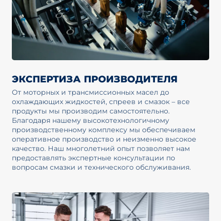
ЭКСПЕРТИЗА ПРОИЗВОДИТЕЛЯ
От моторных и трансмиссионных масел до
охлаждающих жидкостей, спреев и смазок – все
продукты мы производим самостоятельно.
Благодаря нашему высокотехнологичному
производственному комплексу мы обеспечиваем
оперативное производство и неизменно высокое
качество. Наш многолетний опыт позволяет нам
предоставлять экспертные консультации по
вопросам смазки и технического обслуживания.