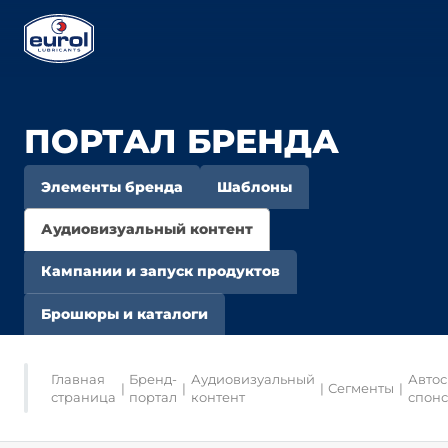
ПОРТАЛ БРЕНДА
Элементы бренда
Шаблоны
Аудиовизуальный контент
Кампании и запуск продуктов
Брошюры и каталоги
Главная
Бренд-
Аудиовизуальный
Автос
|
|
|
Сегменты
|
страница
портал
контент
спонс