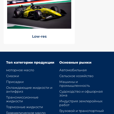
Low-res
Топ категории продукции
Основные рынки
моторное масло
Автомобильная
Смазки
Сельское хозяйство
Присадки
Машины и
промышленность
Охлаждающие жидкости и
антифриз
Судоходство и офшорная
зона
Трансмиссионные
жидкости
Индустрия землеройных
работ
Тормозные жидкости
Грузовой и транспортный
Гидравлическое масло