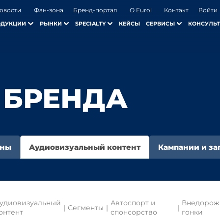
овости
Фан-зона
Бренд-портал
О Eurol
Контакт
Войти
ОДУКЦИИ
РЫНКИ
SPECIALTY
КЕЙСЫ
СЕРВИСЫ
КОНСУЛЬТ
 БРЕНДА
оны
Аудиовизуальный контент
Кампании и за
удиовизуальный
Автоспорт и
Внедорож
|
Сегменты
|
|
онтент
спонсорство
гонки