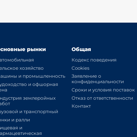
сновные рынки
Общая
втомобильная
Кодекс поведения
ельское хозяйство
Cookies
ашины и промышленность
Заявление о
конфиденциальности
удоходство и офшорная
она
Сроки и условия поставок
ндустрия землеройных
Отказ от ответственности
абот
Контакт
рузовой и транспортный
онки и ралли
ищевая и
армацевтическая