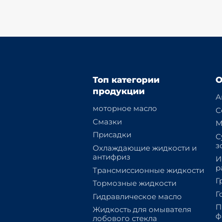
Топ категории
О
продукции
А
моторное масло
С
Смазки
М
Присадки
С
з
Охлаждающие жидкости и
антифриз
И
р
Трансмиссионные жидкости
Г
Тормозные жидкости
Г
Гидравлическое масло
П
Жидкость для омывателя
ф
лобового стекла