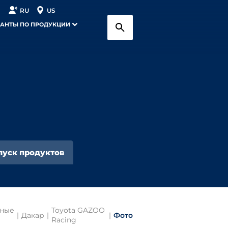
RU
US
АНТЫ ПО ПРОДУКЦИИ
пуск продуктов
ные
Toyota GAZOO
|
Дакар
|
|
Фото
Racing