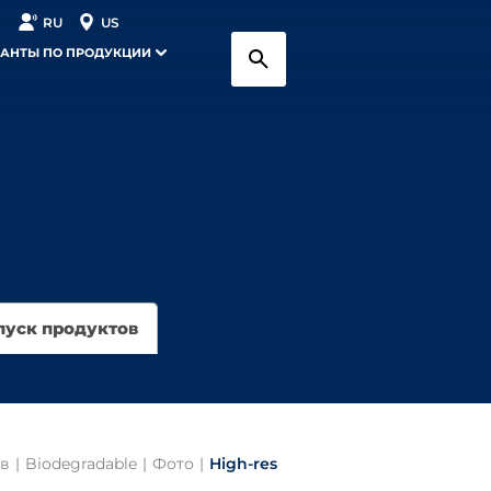
RU
US
АНТЫ ПО ПРОДУКЦИИ
пуск продуктов
ов
|
Biodegradable
|
Фото
|
High-res