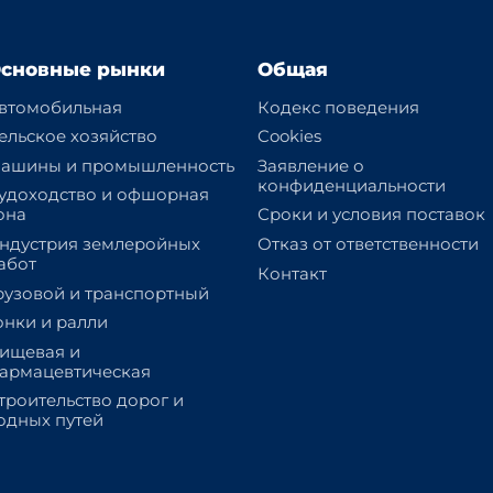
сновные рынки
Общая
втомобильная
Кодекс поведения
ельское хозяйство
Cookies
ашины и промышленность
Заявление о
конфиденциальности
удоходство и офшорная
она
Сроки и условия поставок
ндустрия землеройных
Отказ от ответственности
абот
Контакт
рузовой и транспортный
онки и ралли
ищевая и
армацевтическая
троительство дорог и
одных путей