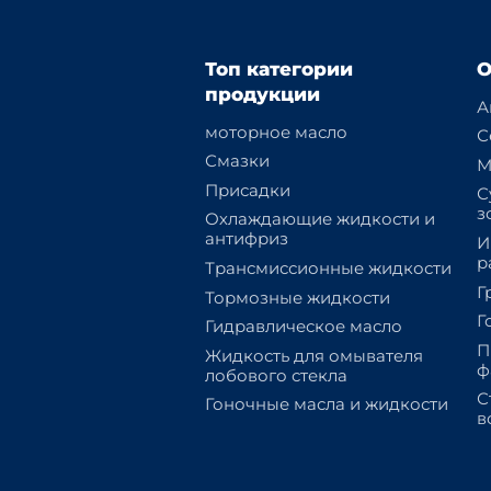
Топ категории
О
продукции
А
моторное масло
С
Смазки
М
Присадки
С
з
Охлаждающие жидкости и
антифриз
И
р
Трансмиссионные жидкости
Г
Тормозные жидкости
Г
Гидравлическое масло
П
Жидкость для омывателя
ф
лобового стекла
С
Гоночные масла и жидкости
в