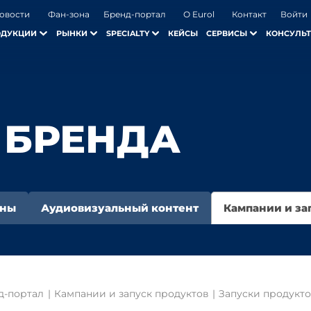
овости
Фан-зона
Бренд-портал
О Eurol
Контакт
Войти
ОДУКЦИИ
РЫНКИ
SPECIALTY
КЕЙСЫ
СЕРВИСЫ
КОНСУЛЬТ
 БРЕНДА
оны
Аудиовизуальный контент
Кампании и за
д-портал
|
Кампании и запуск продуктов
|
Запуски продукт