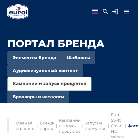
ПОРТАЛ БРЕНДА
Элементы бренда
Шаблоны
Аудиовизуальный контент
Кампании и запуск продуктов
Брошюры и каталоги
Eurol
Кампании
Swift
Главная
Бренд-
Запуски
|
|
и запуск
|
|
Clean
|
Фот
страница
портал
продуктов
продуктов
HD
Wipes