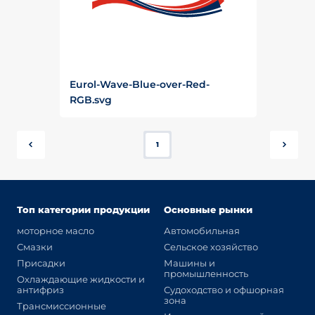
Eurol-Wave-Blue-over-Red-
RGB.svg
1
Топ категории продукции
Основные рынки
моторное масло
Автомобильная
Смазки
Сельское хозяйство
Присадки
Машины и
промышленность
Охлаждающие жидкости и
антифриз
Судоходство и офшорная
зона
Трансмиссионные