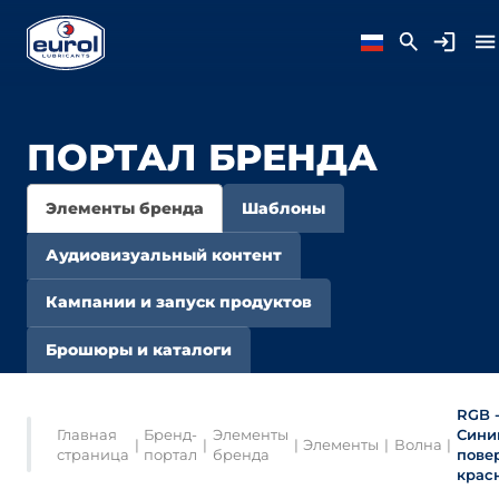
ПОРТАЛ БРЕНДА
Элементы бренда
Шаблоны
Аудиовизуальный контент
Кампании и запуск продуктов
Брошюры и каталоги
RGB 
Главная
Бренд-
Элементы
Сини
|
|
|
Элементы
|
Волна
|
страница
портал
бренда
пове
крас