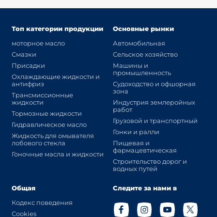
Топ категории продукции
Основные рынки
моторное масло
Автомобильная
Смазки
Сельское хозяйство
Присадки
Машины и
промышленность
Охлаждающие жидкости и
антифриз
Судоходство и офшорная
зона
Трансмиссионные
жидкости
Индустрия землеройных
работ
Тормозные жидкости
Грузовой и транспортный
Гидравлическое масло
Гонки и ралли
Жидкость для омывателя
лобового стекла
Пищевая и
фармацевтическая
Гоночные масла и жидкости
Строительство дорог и
водных путей
Общая
Следите за нами в
Кодекс поведения
Cookies