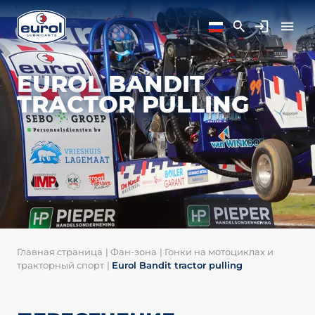
EUROL BANDIT
TRACTOR PULLING
Главная страница
|
Фан-зона
|
Гонки на мотоциклах и
тракторный спорт
|
Eurol Bandit tractor pulling