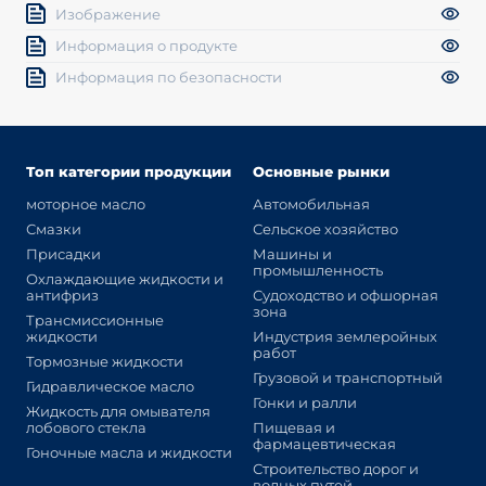
Изображение
Информация о продукте
Информация по безопасности
Топ категории продукции
Основные рынки
моторное масло
Автомобильная
Смазки
Сельское хозяйство
Присадки
Машины и
промышленность
Охлаждающие жидкости и
антифриз
Судоходство и офшорная
зона
Трансмиссионные
жидкости
Индустрия землеройных
работ
Тормозные жидкости
Грузовой и транспортный
Гидравлическое масло
Гонки и ралли
Жидкость для омывателя
лобового стекла
Пищевая и
фармацевтическая
Гоночные масла и жидкости
Строительство дорог и
водных путей