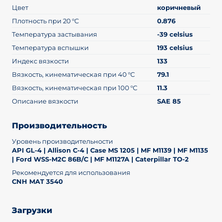
Цвет
коричневый
Плотность при 20 °C
0.876
Температура застывания
-39 celsius
Температура вспышки
193 celsius
Индекс вязкости
133
Вязкость, кинематическая при 40 °C
79.1
Вязкость, кинематическая при 100 °C
11.3
Описание вязкости
SAE 85
Производительность
Уровень производительности
API GL-4 | Allison C-4 | Case MS 1205 | MF M1139 | MF M1135
| Ford WSS-M2C 86B/C | MF M1127A | Caterpillar TO-2
Рекомендуется для использования
CNH MAT 3540
Загрузки