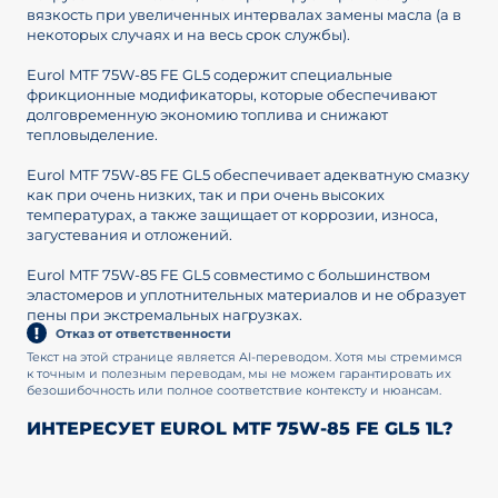
вязкость при увеличенных интервалах замены масла (а в
некоторых случаях и на весь срок службы).
Eurol MTF 75W-85 FE GL5 содержит специальные
фрикционные модификаторы, которые обеспечивают
долговременную экономию топлива и снижают
тепловыделение.
Eurol MTF 75W-85 FE GL5 обеспечивает адекватную смазку
как при очень низких, так и при очень высоких
температурах, а также защищает от коррозии, износа,
загустевания и отложений.
Eurol MTF 75W-85 FE GL5 совместимо с большинством
эластомеров и уплотнительных материалов и не образует
пены при экстремальных нагрузках.
Отказ от ответственности
Текст на этой странице является AI-переводом. Хотя мы стремимся
к точным и полезным переводам, мы не можем гарантировать их
безошибочность или полное соответствие контексту и нюансам.
ИНТЕРЕСУЕТ EUROL MTF 75W-85 FE GL5 1L?