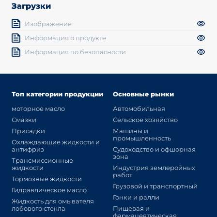
Загрузки
Изображение
Информация о продукте
Информация по безопасности
Топ категории продукции
Основные рынки
моторное масло
Автомобильная
Смазки
Сельское хозяйство
Присадки
Машины и
промышленность
Охлаждающие жидкости и
антифриз
Судоходство и офшорная
зона
Трансмиссионные
жидкости
Индустрия землеройных
работ
Тормозные жидкости
Грузовой и транспортный
Гидравлическое масло
Гонки и ралли
Жидкость для омывателя
лобового стекла
Пищевая и
фармацевтическая