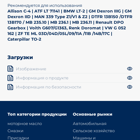
Рекомендуется для использования
Allison C-4 | ATF LT 71141 | BMW LT-2 | GM Dexron IIIG | GM
Dexron IID | MAN 339 Type Z1/V1 & Z2 | DTFR 13B150 /DTFR
13B170 / MB 235.10 | MB 236.1 | MB 236.11 | Renault DPO
Gearbox | Voith G607/G1363, Renk Doromat | VW G 052
162 | ZF TE ML 03D/04D/05L/09/11A /11B /14B/17C |
Caterpillar TO-2
Загрузки
Изображение
Информация о продукте
Информация по безопасности
Топ категории продукции
Основные рынки
моторное масло
Автомобильная
Смазки
Сельское хозяйство
Присадки
Машины и