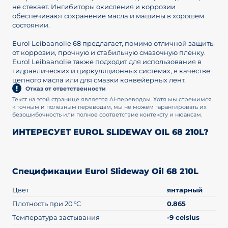
не стекает. Ингибиторы окисления и коррозии
обеспечивают сохранение масла и машины в хорошем
состоянии.
Eurol Leibaanolie 68 предлагает, помимо отличной защиты
от коррозии, прочную и стабильную смазочную пленку.
Eurol Leibaanolie также подходит для использования в
гидравлических и циркуляционных системах, в качестве
цепного масла или для смазки конвейерных лент.
Отказ от ответственности
Текст на этой странице является AI-переводом. Хотя мы стремимся
к точным и полезным переводам, мы не можем гарантировать их
безошибочность или полное соответствие контексту и нюансам.
ИНТЕРЕСУЕТ EUROL SLIDEWAY OIL 68 210L?
Спецификации Eurol Slideway Oil 68 210L
Цвет
янтарный
Плотность при 20 °C
0.865
Температура застывания
-9 celsius