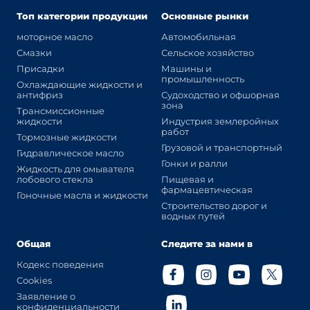
Топ категории продукции
Основные рынки
моторное масло
Автомобильная
Смазки
Сельское хозяйство
Присадки
Машины и
промышленность
Охлаждающие жидкости и
антифриз
Судоходство и офшорная
зона
Трансмиссионные
жидкости
Индустрия землеройных
работ
Тормозные жидкости
Грузовой и транспортный
Гидравлическое масло
Гонки и ралли
Жидкость для омывателя
лобового стекла
Пищевая и
фармацевтическая
Гоночные масла и жидкости
Строительство дорог и
водных путей
Общая
Следите за нами в
Кодекс поведения
Cookies
Заявление о
конфиденциальности