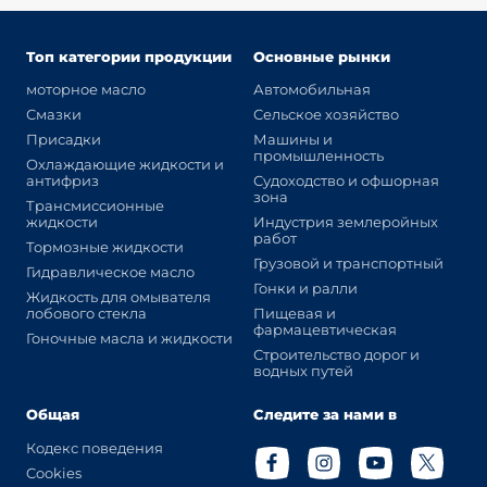
Топ категории продукции
Основные рынки
моторное масло
Автомобильная
Смазки
Сельское хозяйство
Присадки
Машины и
промышленность
Охлаждающие жидкости и
антифриз
Судоходство и офшорная
зона
Трансмиссионные
жидкости
Индустрия землеройных
работ
Тормозные жидкости
Грузовой и транспортный
Гидравлическое масло
Гонки и ралли
Жидкость для омывателя
лобового стекла
Пищевая и
фармацевтическая
Гоночные масла и жидкости
Строительство дорог и
водных путей
Общая
Следите за нами в
Кодекс поведения
Cookies