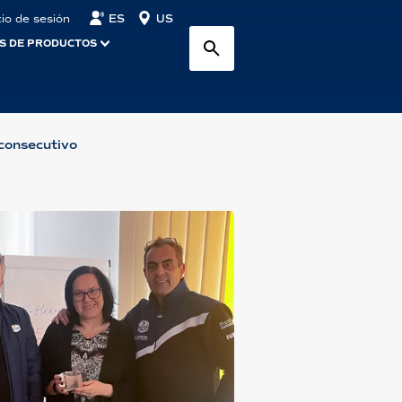
ES
US
cio de sesión
S DE PRODUCTOS
 consecutivo