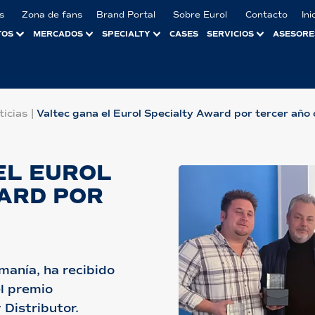
s
Zona de fans
Brand Portal
Sobre Eurol
Contacto
Ini
TOS
MERCADOS
SPECIALTY
CASES
SERVICIOS
ASESORE
ticias
|
Valtec gana el Eurol Specialty Award por tercer año
EL EUROL
ARD POR
umanía, ha recibido
el premio
 Distributor.