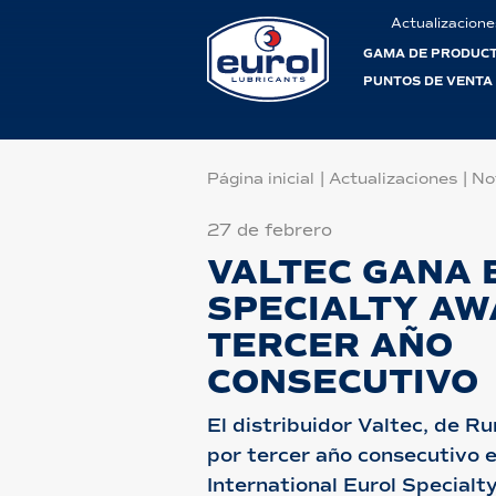
Actualizacione
GAMA DE PRODUC
PUNTOS DE VENTA
Página inicial
|
Actualizaciones
|
No
27 de febrero
VALTEC GANA 
SPECIALTY AW
TERCER AÑO
CONSECUTIVO
El distribuidor Valtec, de R
por tercer año consecutivo 
International Eurol Specialty