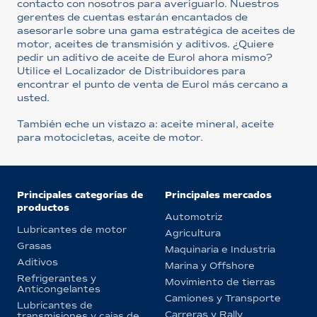
contacto con nosotros para averiguarlo. Nuestros
gerentes de cuentas estarán encantados de
asesorarle sobre una gama estratégica de aceites de
motor, aceites de transmisión y aditivos. ¿Quiere
pedir un aditivo de aceite de Eurol ahora mismo?
Utilice el Localizador de Distribuidores para
encontrar el punto de venta de Eurol más cercano a
usted.
También eche un vistazo a: aceite mineral, aceite
para motocicletas, aceite de motor.
Principales categorías de
Principales mercados
productos
Automotriz
Lubricantes de motor
Agricultura
Grasas
Maquinaria e Industria
Aditivos
Marina y Offshore
Refrigerantes y
Movimiento de tierras
Anticongelantes
Camiones y Transporte
Lubricantes de
Carreras y Rally
transmisiones y cajas de