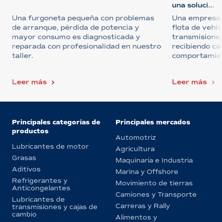
una soluci...
Una furgoneta pequeña con problemas
Una empresa 
de arranque, pérdida de potencia y
flota de vehí
mayor consumo es diagnosticada y
transmisione
reparada con profesionalidad en nuestro
recibiendo ca
taller.
comportamient
Leer más
Leer más
Principales categorías de
Principales mercados
productos
Automotriz
Lubricantes de motor
Agricultura
Grasas
Maquinaria e Industria
Aditivos
Marina y Offshore
Refrigerantes y
Movimiento de tierras
Anticongelantes
Camiones y Transporte
Lubricantes de
Carreras y Rally
transmisiones y cajas de
cambio
Alimentos y