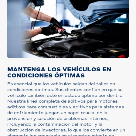
MANTENGA LOS VEHÍCULOS EN
CONDICIONES ÓPTIMAS
Es esencial que los vehículos salgan del taller en
condiciones óptimas. Sus clientes confían en que su
vehículo también esté en estado óptimo por dentro.
Nuestra línea completa de aditivos para motores,
aditivos para combustibles y aditivos para sistemas
de enfriamiento juegan un papel crucial en la
prevención y solución de problemas internos,
incluyendo la contaminación del motor y la
obstrucción de inyectores, lo que los convierte en un
elemento indispensable en el mantenimiento de