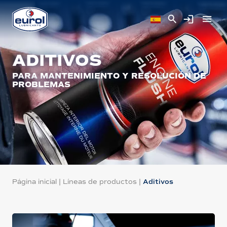
ADITIVOS
PARA MANTENIMIENTO Y RESOLUCIÓN DE
PROBLEMAS
Página inicial
|
Líneas de productos
|
Aditivos