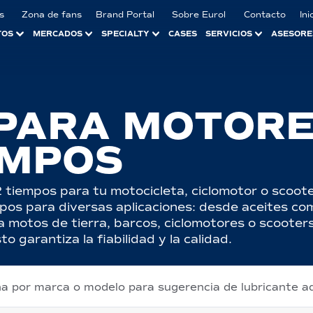
s
Zona de fans
Brand Portal
Sobre Eurol
Contacto
Ini
TOS
MERCADOS
SPECIALTY
CASES
SERVICIOS
ASESORE
 PARA MOTORE
EMPOS
 tiempos para tu motocicleta, ciclomotor o scoot
pos para diversas aplicaciones: desde aceites co
a motos de tierra, barcos, ciclomotores o scoote
 garantiza la fiabilidad y la calidad.
na por marca o modelo para sugerencia de lubricante 