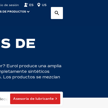
ES
US
cio de sesión
S DE PRODUCTOS
S DE
er? Eurol produce una amplia
mpletamente sintéticos
rs. Los productos se mezclan
Asesoría de lubricante
adecuado