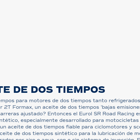
TE DE DOS TIEMPOS
empos para motores de dos tiempos tanto refrigerados
r 2T Formax, un aceite de dos tiempos 'bajas emisio
 carreras ajustado? Entonces el Eurol SR Road Racing e
tético, especialmente desarrollado para motocicletas 
un aceite de dos tiempos fiable para ciclomotores y s
ceite de dos tiempos sintético para la lubricación de 
rados por aire o agua, con o sin sistema de inyección. 