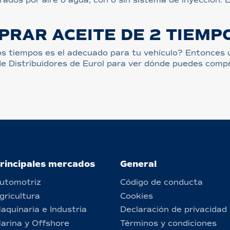
PRAR ACEITE DE 2 TIEMP
s tiempos es el adecuado para tu vehículo? Entonces ut
 de Distribuidores de Eurol para ver dónde puedes comp
rincipales mercados
General
utomotriz
Código de conducta
gricultura
Cookies
aquinaria e Industria
Declaración de privacidad
arina y Offshore
Términos y condiciones