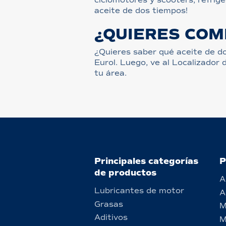
aceite de dos tiempos!
¿QUIERES COM
¿Quieres saber qué aceite de do
Eurol. Luego, ve al Localizador
tu área.
Principales categorías
P
de productos
A
Lubricantes de motor
A
Grasas
M
Aditivos
M