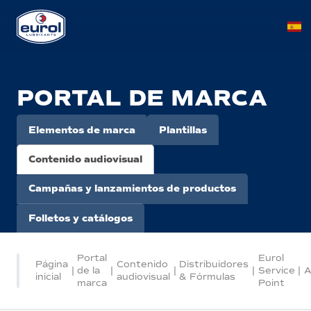
PORTAL DE MARCA
Elementos de marca
Plantillas
Contenido audiovisual
Campañas y lanzamientos de productos
Folletos y catálogos
Portal
Eurol
Página
Contenido
Distribuidores
|
de la
|
|
|
Service
|
A
inicial
audiovisual
& Fórmulas
marca
Point