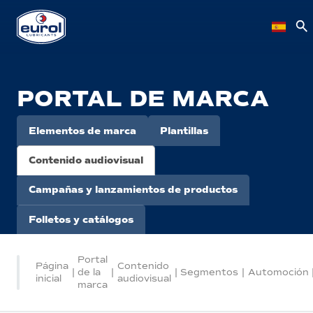
PORTAL DE MARCA
Elementos de marca
Plantillas
Contenido audiovisual
Campañas y lanzamientos de productos
Folletos y catálogos
Portal
Página
Contenido
|
de la
|
|
Segmentos
|
Automoción
inicial
audiovisual
marca