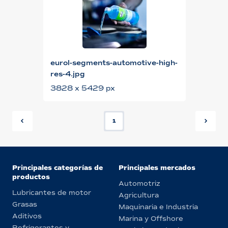
eurol-segments-automotive-high-
res-4.jpg
3828 x 5429 px
1
Principales categorías de
Principales mercados
productos
Automotriz
Lubricantes de motor
Agricultura
Grasas
Maquinaria e Industria
Aditivos
Marina y Offshore
Refrigerantes y