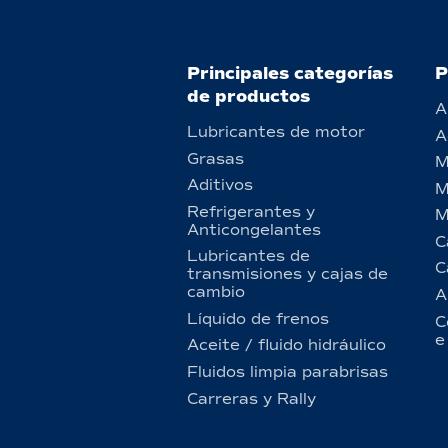
Principales categorías
P
de productos
A
Lubricantes de motor
A
Grasas
M
Aditivos
M
Refrigerantes y
M
Anticongelantes
C
Lubricantes de
C
transmisiones y cajas de
cambio
A
Líquido de frenos
C
e
Aceite / fluido hidráulico
Fluidos limpia parabrisas
Carreras y Rally