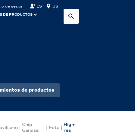
ES
US
cio de sesión
S DE PRODUCTOS
mientos de productos
Chip
High-
vilismo
|
|
Foto
|
Ganassi
res