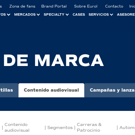
s
Zona de fans
Brand Portal
Sobre Eurol
Contacto
Ini
TOS
MERCADOS
SPECIALTY
CASES
SERVICIOS
ASESORE
 DE MARCA
tillas
Contenido audiovisual
Campañas y lanza
Contenido
Carreras &
|
|
Segmentos
|
|
Automo
audiovisual
Patrocinio