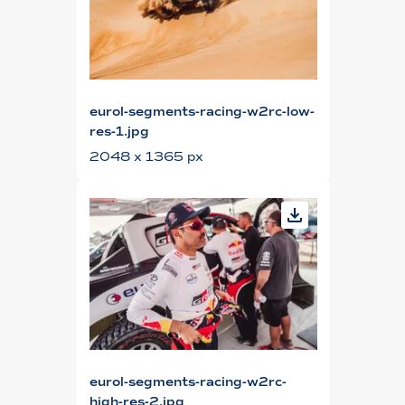
eurol-segments-racing-w2rc-low-
res-1.jpg
2048 x 1365 px
eurol-segments-racing-w2rc-
high-res-2.jpg