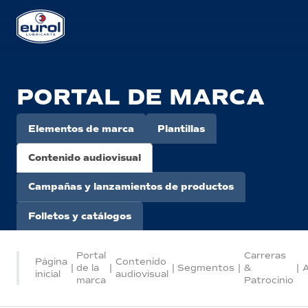
PORTAL DE MARCA
Elementos de marca
Plantillas
Contenido audiovisual
Campañas y lanzamientos de productos
Folletos y catálogos
Portal
Carreras
Página
Contenido
|
de la
|
|
Segmentos
|
&
|
inicial
audiovisual
marca
Patrocinio