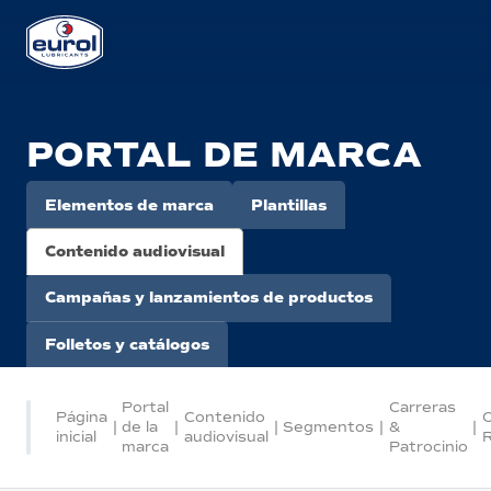
PORTAL DE MARCA
Elementos de marca
Plantillas
Contenido audiovisual
Campañas y lanzamientos de productos
Folletos y catálogos
Portal
Carreras
Página
Contenido
O
|
de la
|
|
Segmentos
|
&
|
inicial
audiovisual
marca
Patrocinio