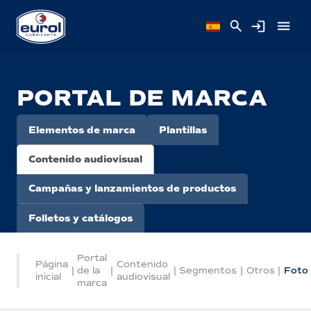
PORTAL DE MARCA
Elementos de marca
Plantillas
Contenido audiovisual
Campañas y lanzamientos de productos
Folletos y catálogos
Portal
Página
Contenido
|
de la
|
|
Segmentos
|
Otros
|
Foto
inicial
audiovisual
marca