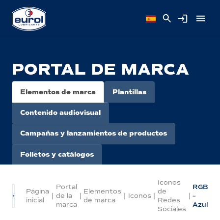
PORTAL DE MARCA
Elementos de marca
Plantillas
Contenido audiovisual
Campañas y lanzamientos de productos
Folletos y catálogos
Iconos
Portal
RGB
Página
Elementos
de
|
de la
|
|
Iconos
|
|
–
inicial
de marca
Redes
marca
Azul
Sociales