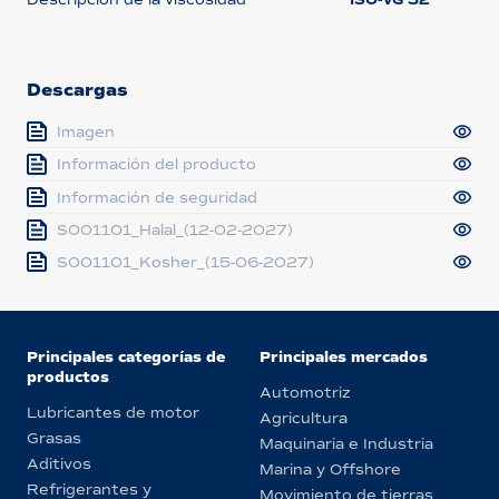
Descargas
Imagen
Información del producto
Información de seguridad
S001101_Halal_(12-02-2027)
S001101_Kosher_(15-06-2027)
Principales categorías de
Principales mercados
productos
Automotriz
Lubricantes de motor
Agricultura
Grasas
Maquinaria e Industria
Aditivos
Marina y Offshore
Refrigerantes y
Movimiento de tierras