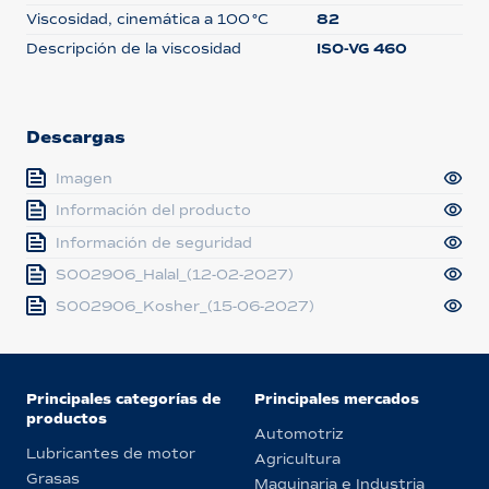
Viscosidad, cinemática a 100 °C
82
Descripción de la viscosidad
ISO-VG 460
Descargas
Imagen
Información del producto
Información de seguridad
S002906_Halal_(12-02-2027)
S002906_Kosher_(15-06-2027)
Principales categorías de
Principales mercados
productos
Automotriz
Lubricantes de motor
Agricultura
Grasas
Maquinaria e Industria