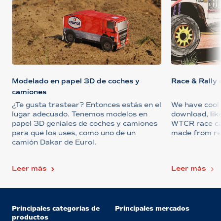
Modelado en papel 3D de coches y
Race & Rally 
camiones
¿Te gusta trastear? Entonces estás en el
We have cool 
lugar adecuado. Tenemos modelos en
download, lik
papel 3D geniales de coches y camiones
WTCR race car
para que los uses, como uno de un
made from rea
camión Dakar de Eurol.
Leer más
Leer más
Principales categorías de
Principales mercados
productos