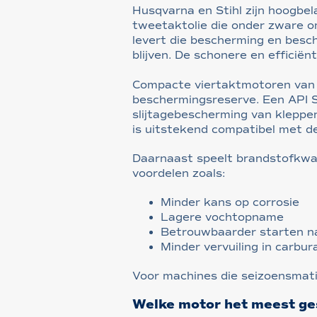
Husqvarna en Stihl zijn hoogbe
tweetaktolie die onder zware 
levert die bescherming en besc
blijven. De schonere en efficiën
Compacte viertaktmotoren van M
beschermingsreserve. Een API SL
slijtagebescherming van kleppe
is uitstekend compatibel met de
Daarnaast speelt brandstofkwali
voordelen zoals:
Minder kans op corrosie
Lagere vochtopname
Betrouwbaarder starten na
Minder vervuiling in carbur
Voor machines die seizoensmati
Welke motor het meest gesc