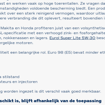
last en werken vaak op hoge toerentallen. Ze vragen
omstandigheden voldoende bescherming biedt. Een prod
hikt over een sterk reinigend vermogen, waardoor uitl
tere verbranding die dit oplevert, resulteert bovendien
akita en Honda profiteren juist van een volsynthetis
-specificatie met een verhoogd zink- en fosforgehalte
n, nokkenassen en lagers.
Eurol Super Lite 5W-30
besc
rgelijke motoren.
teit een belangrijke rol. Euro 98 (E5) bevat minder e
 stilstand
ateurs en injectoren
g worden ingezet is dit verschil vaak goed merkbaar.
hikt is, blijft afhankelijk van de toepassing