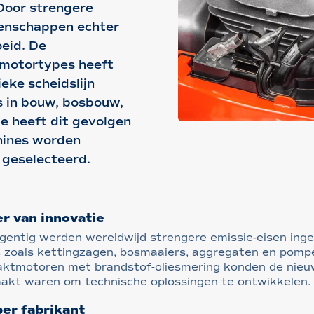
 Door strengere
genschappen echter
oeid. De
 motortypes heeft
eke scheidslijn
s in bouw, bosbouw,
ie heeft dit gevolgen
hines worden
 geselecteerd.
r van innovatie
gentig werden wereldwijd strengere emissie-eisen inge
 zoals kettingzagen, bosmaaiers, aggregaten en pompe
taktmotoren met brandstof-oliesmering konden de nieu
akt waren om technische oplossingen te ontwikkelen
er fabrikant