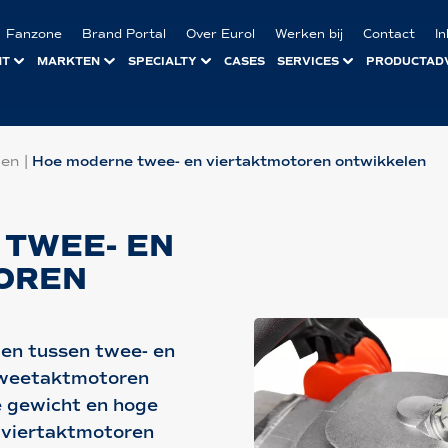
Fanzone
Brand Portal
Over Eurol
Werken bij
Contact
I
NT
MARKTEN
SPECIALTY
CASES
SERVICES
PRODUCTAD
len
|
Hoe moderne twee- en viertaktmotoren ontwikkelen
 TWEE- EN
OREN
len tussen twee- en
 tweetaktmotoren
 gewicht en hoge
 viertaktmotoren