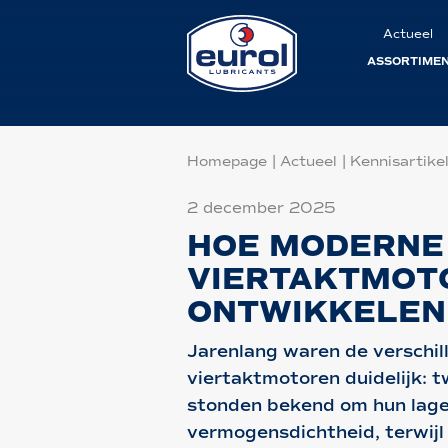
Actueel
ASSORTIME
Homepage
|
Actueel
|
Kennisartike
2 december 2025
HOE MODERNE
VIERTAKTMOT
ONTWIKKELEN
Jarenlang waren de verschil
viertaktmotoren duidelijk:
stonden bekend om hun lage
vermogensdichtheid, terwijl