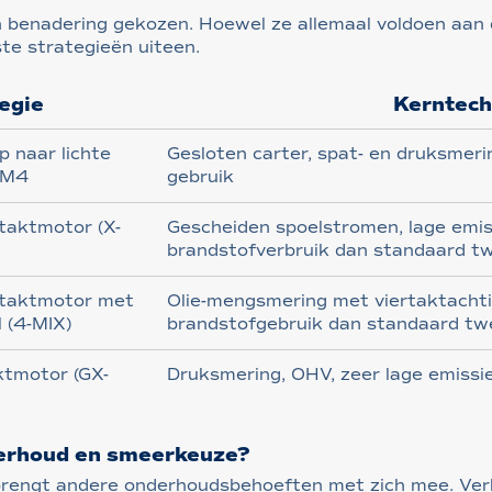
gen benadering gekozen. Hoewel ze allemaal voldoen aan
te strategieën uiteen.
egie
Kerntech
p naar lichte
Gesloten carter, spat- en druksmeri
MM4
gebruik
taktmotor (X-
Gescheiden spoelstromen, lage emis
brandstofverbruik dan standaard t
taktmotor met
Olie-mengsmering met viertaktachti
 (4-MIX)
brandstofgebruik dan standaard tw
ktmotor (GX-
Druksmering, OHV, zeer lage emissies
derhoud en smeerkeuze?
brengt andere onderhoudsbehoeften met zich mee. Ve