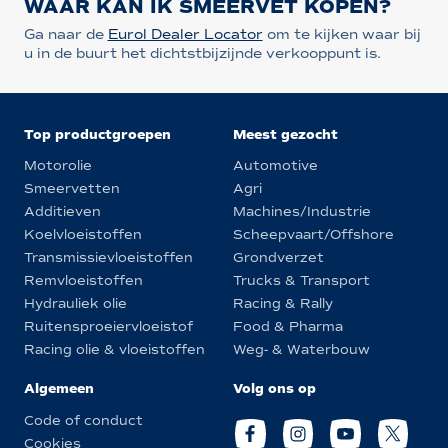
WAAR KAN IK SMEERVET KOPEN?
Ga naar de
Eurol Dealer Locator
om te kijken waar bij
u in de buurt het dichtstbijzijnde verkooppunt is.
Top productgroepen
Meest gezocht
Motorolie
Automotive
Smeervetten
Agri
Additieven
Machines/Industrie
Koelvloeistoffen
Scheepvaart/Offshore
Transmissievloeistoffen
Grondverzet
Remvloeistoffen
Trucks & Transport
Hydrauliek olie
Racing & Rally
Ruitensproeiervloeistof
Food & Pharma
Racing olie & vloeistoffen
Weg- & Waterbouw
Algemeen
Volg ons op
Code of conduct
Cookies