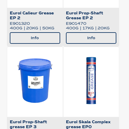
Eurol Calieur Grease
Eurol Prop-Shaft
EP 2
Grease EP 2
E901320
E901470
400G
|
20KG
|
50KG
400G
|
17KG
|
20KG
Info
Info
Eurol Prop-Shaft
Eurol Skala Complex
grease EP 3
grease EP0