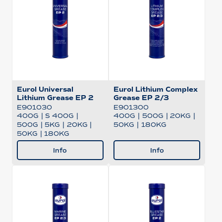
Eurol Universal
Eurol Lithium Complex
Lithium Grease EP 2
Grease EP 2/3
E901030
E901300
400G
|
S 400G
|
400G
|
500G
|
20KG
|
500G
|
5KG
|
20KG
|
50KG
|
180KG
50KG
|
180KG
Info
Info