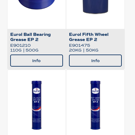
Eurol Ball Bearing
Eurol Fifth Wheel
Grease EP 2
Grease EP 2
E901210
E901475
110G
|
500G
20KG
|
50KG
Info
Info