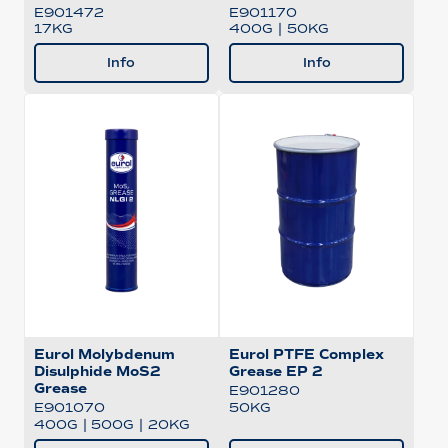
E901472
E901170
17KG
400G
|
50KG
Info
Info
Eurol Molybdenum
Eurol PTFE Complex
Disulphide MoS2
Grease EP 2
Grease
E901280
50KG
E901070
400G
|
500G
|
20KG