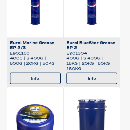
Eurol Marine Grease
Eurol BlueStar Grease
EP 2/3
EP 2
E901160
E901304
400G
|
S 400G
|
400G
|
S 400G
|
500G
|
20KG
|
50KG
15KG
|
20KG
|
50KG
|
180KG
Info
Info