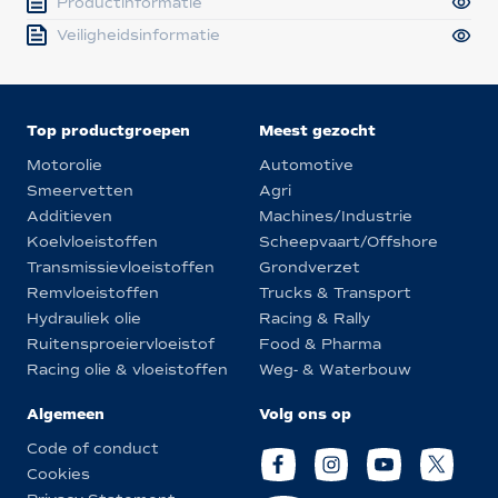
Productinformatie
Veiligheidsinformatie
Top productgroepen
Meest gezocht
Motorolie
Automotive
Smeervetten
Agri
Additieven
Machines/Industrie
Koelvloeistoffen
Scheepvaart/Offshore
Transmissievloeistoffen
Grondverzet
Remvloeistoffen
Trucks & Transport
Hydrauliek olie
Racing & Rally
Ruitensproeiervloeistof
Food & Pharma
Racing olie & vloeistoffen
Weg- & Waterbouw
Algemeen
Volg ons op
Code of conduct
Cookies