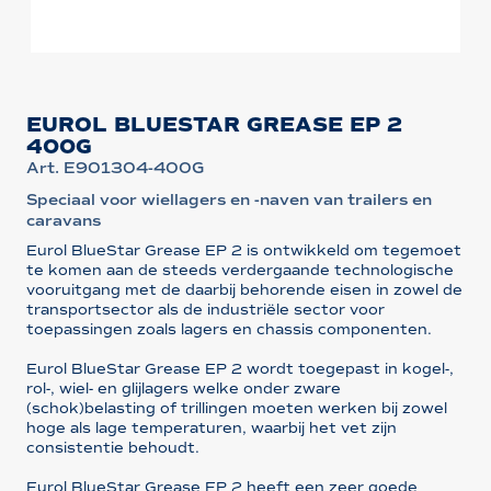
EUROL BLUESTAR GREASE EP 2
400G
Art. E901304-400G
Speciaal voor wiellagers en -naven van trailers en
caravans
Eurol BlueStar Grease EP 2 is ontwikkeld om tegemoet
te komen aan de steeds verdergaande technologische
vooruitgang met de daarbij behorende eisen in zowel de
transportsector als de industriële sector voor
toepassingen zoals lagers en chassis componenten.
Eurol BlueStar Grease EP 2 wordt toegepast in kogel-,
rol-, wiel- en glijlagers welke onder zware
(schok)belasting of trillingen moeten werken bij zowel
hoge als lage temperaturen, waarbij het vet zijn
consistentie behoudt.
Eurol BlueStar Grease EP 2 heeft een zeer goede