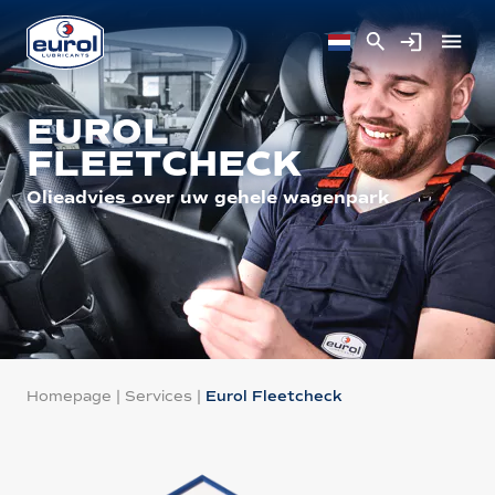
EUROL
FLEETCHECK
Olieadvies over uw gehele wagenpark
Homepage
|
Services
|
Eurol Fleetcheck