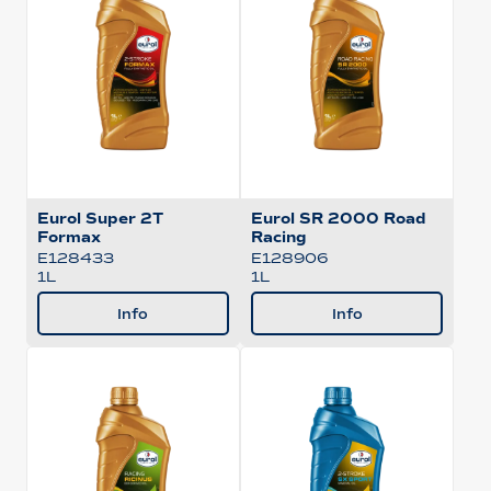
Eurol Super 2T
Eurol SR 2000 Road
Formax
Racing
E128433
E128906
1L
1L
Info
Info