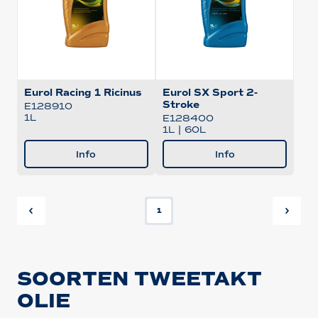
Eurol Racing 1 Ricinus
Eurol SX Sport 2-
Stroke
E128910
1L
E128400
1L
|
60L
Info
Info
1
SOORTEN TWEETAKT
OLIE