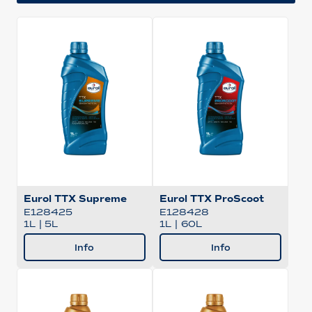
Eurol TTX Supreme
Eurol TTX ProScoot
E128425
E128428
1L
|
5L
1L
|
60L
Info
Info