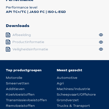
Performance level
API TC+/TC | JASO FC | ISO-L-EGD
Downloads
Afbeelding
Productinformatie
Veiligheidsinformatie
Top productgroepen
Meest gezocht
Motorolie
Automotive
Smeervetten
Agri
Additieven
Machines/Industrie
Koelvloeistoffen
Scheepvaart/Offshore
Transmissievloeistoffen
Grondverzet
Remvloeistoffen
Trucks & Transport