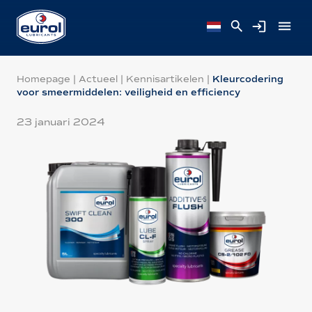
Homepage
|
Actueel
|
Kennisartikelen
|
Kleurcodering
voor smeermiddelen: veiligheid en efficiency
23 januari 2024