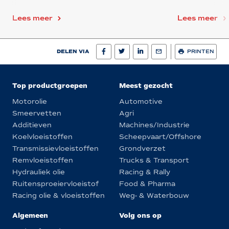
Lees meer
Lees meer
DELEN VIA
PRINTEN
Top productgroepen
Meest gezocht
Motorolie
Automotive
Smeervetten
Agri
Additieven
Machines/Industrie
Koelvloeistoffen
Scheepvaart/Offshore
Transmissievloeistoffen
Grondverzet
Remvloeistoffen
Trucks & Transport
Hydrauliek olie
Racing & Rally
Ruitensproeiervloeistof
Food & Pharma
Racing olie & vloeistoffen
Weg- & Waterbouw
Algemeen
Volg ons op