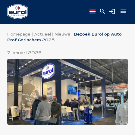
Homepage
|
Actueel
|
Nieuws
|
Bezoek Eurol op Auto
Prof Gorinchem 2025
7 januari 2025