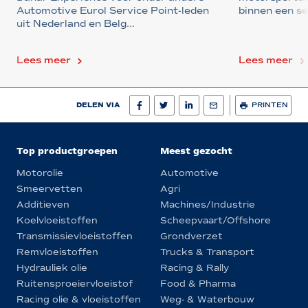
Automotive Eurol Service Point-leden
binnen een se
uit Nederland en Belg...
Lees meer
Lees meer
DELEN VIA
PRINTEN
Top productgroepen
Meest gezocht
Motorolie
Automotive
Smeervetten
Agri
Additieven
Machines/Industrie
Koelvloeistoffen
Scheepvaart/Offshore
Transmissievloeistoffen
Grondverzet
Remvloeistoffen
Trucks & Transport
Hydrauliek olie
Racing & Rally
Ruitensproeiervloeistof
Food & Pharma
Racing olie & vloeistoffen
Weg- & Waterbouw