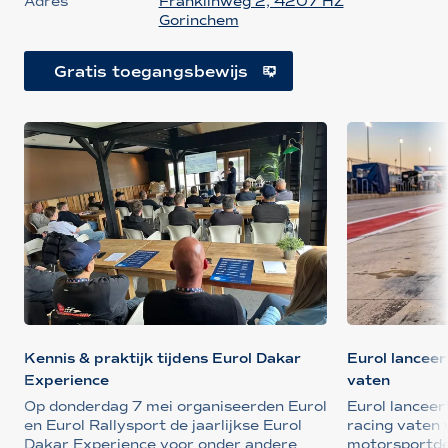
Adres
Franklinweg 2, 4207 HZ
Gorinchem
Gratis toegangsbewijs
Kennis & praktijk tijdens Eurol Dakar
Eurol lanceer
Experience
vaten
Op donderdag 7 mei organiseerden Eurol
Eurol lanceer
en Eurol Rallysport de jaarlijkse Eurol
racing vaten
Dakar Experience voor onder andere
motorsportdes