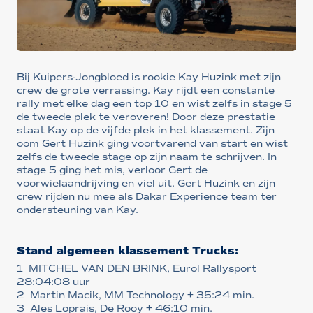
Bij Kuipers-Jongbloed is rookie Kay Huzink met zijn
crew de grote verrassing. Kay rijdt een constante
rally met elke dag een top 10 en wist zelfs in stage 5
de tweede plek te veroveren! Door deze prestatie
staat Kay op de vijfde plek in het klassement. Zijn
oom Gert Huzink ging voortvarend van start en wist
zelfs de tweede stage op zijn naam te schrijven. In
stage 5 ging het mis, verloor Gert de
voorwielaandrijving en viel uit. Gert Huzink en zijn
crew rijden nu mee als Dakar Experience team ter
ondersteuning van Kay.
Stand algemeen klassement Trucks:
1 MITCHEL VAN DEN BRINK, Eurol Rallysport
28:04:08 uur
2 Martin Macik, MM Technology + 35:24 min.
3 Ales Loprais, De Rooy + 46:10 min.