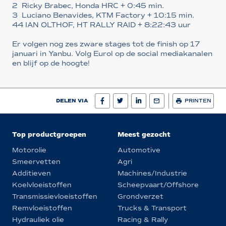
2 Ricky Brabec, Honda HRC + 0:45 min.
3 Luciano Benavides, KTM Factory + 10:15 min.
44 IAN OLTHOF, HT RALLY RAID + 8:22:43 uur
Er volgen nog zes zware stages tot de finish op 17
januari in Yanbu. Volg Eurol op de social mediakanalen
en blijf op de hoogte!
DELEN VIA
PRINTEN
Top productgroepen
Meest gezocht
Motorolie
Automotive
Smeervetten
Agri
Additieven
Machines/Industrie
Koelvloeistoffen
Scheepvaart/Offshore
Transmissievloeistoffen
Grondverzet
Remvloeistoffen
Trucks & Transport
Hydrauliek olie
Racing & Rally