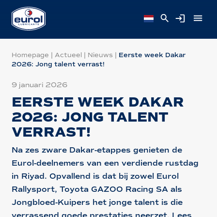
Homepage
|
Actueel
|
Nieuws
|
Eerste week Dakar
2026: Jong talent verrast!
9 januari 2026
EERSTE WEEK DAKAR
2026: JONG TALENT
VERRAST!
Na zes zware Dakar-etappes genieten de
Eurol-deelnemers van een verdiende rustdag
in Riyad. Opvallend is dat bij zowel Eurol
Rallysport, Toyota GAZOO Racing SA als
Jongbloed-Kuipers het jonge talent is die
verrassend goede prestaties neerzet. Lees