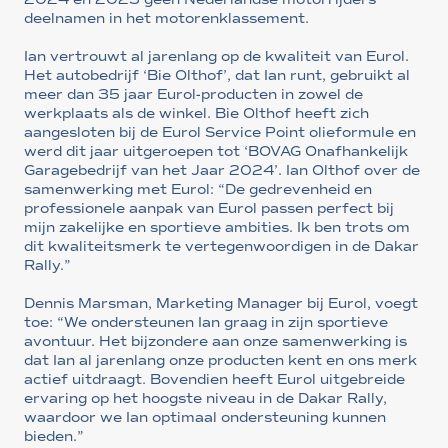
deelnamen in het motorenklassement.
Ian vertrouwt al jarenlang op de kwaliteit van Eurol.
Het autobedrijf ‘Bie Olthof’, dat Ian runt, gebruikt al
meer dan 35 jaar Eurol-producten in zowel de
werkplaats als de winkel. Bie Olthof heeft zich
aangesloten bij de Eurol Service Point olieformule en
werd dit jaar uitgeroepen tot ‘BOVAG Onafhankelijk
Garagebedrijf van het Jaar 2024’. Ian Olthof over de
samenwerking met Eurol: “De gedrevenheid en
professionele aanpak van Eurol passen perfect bij
mijn zakelijke en sportieve ambities. Ik ben trots om
dit kwaliteitsmerk te vertegenwoordigen in de Dakar
Rally.”
Dennis Marsman, Marketing Manager bij Eurol, voegt
toe: “We ondersteunen Ian graag in zijn sportieve
avontuur. Het bijzondere aan onze samenwerking is
dat Ian al jarenlang onze producten kent en ons merk
actief uitdraagt. Bovendien heeft Eurol uitgebreide
ervaring op het hoogste niveau in de Dakar Rally,
waardoor we Ian optimaal ondersteuning kunnen
bieden.”