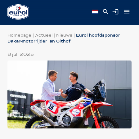
Homepage
|
Actueel
|
Nieuws
|
Eurol hoofdsponsor
Dakar-motorrijder Ian Olthof
8 juli 2025