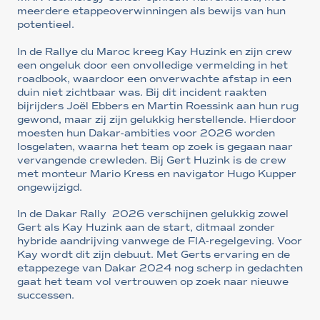
meerdere etappeoverwinningen als bewijs van hun
potentieel.
In de Rallye du Maroc kreeg Kay Huzink en zijn crew
een ongeluk door een onvolledige vermelding in het
roadbook, waardoor een onverwachte afstap in een
duin niet zichtbaar was. Bij dit incident raakten
bijrijders Joël Ebbers en Martin Roessink aan hun rug
gewond, maar zij zijn gelukkig herstellende. Hierdoor
moesten hun Dakar-ambities voor 2026 worden
losgelaten, waarna het team op zoek is gegaan naar
vervangende crewleden. Bij Gert Huzink is de crew
met monteur Mario Kress en navigator Hugo Kupper
ongewijzigd.
In de Dakar Rally 2026 verschijnen gelukkig zowel
Gert als Kay Huzink aan de start, ditmaal zonder
hybride aandrijving vanwege de FIA-regelgeving. Voor
Kay wordt dit zijn debuut. Met Gerts ervaring en de
etappezege van Dakar 2024 nog scherp in gedachten
gaat het team vol vertrouwen op zoek naar nieuwe
successen.