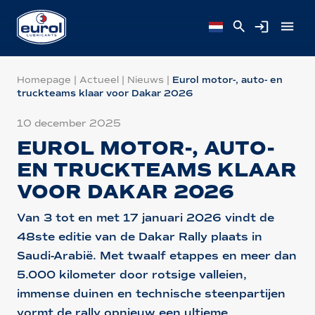
Homepage
|
Actueel
|
Nieuws
|
Eurol motor-, auto- en
truckteams klaar voor Dakar 2026
10 december 2025
EUROL MOTOR-, AUTO-
EN TRUCKTEAMS KLAAR
VOOR DAKAR 2026
Van 3 tot en met 17 januari 2026 vindt de
48ste editie van de Dakar Rally plaats in
Saudi-Arabië. Met twaalf etappes en meer dan
5.000 kilometer door rotsige valleien,
immense duinen en technische steenpartijen
vormt de rally opnieuw een ultieme